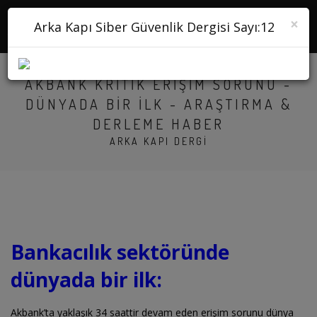
×
Arka Kapı Siber Güvenlik Dergisi Sayı:12
AKBANK KRITIK ERIŞIM SORUNU -
DÜNYADA BIR İLK - ARAŞTIRMA &
DERLEME HABER
ARKA KAPI DERGI
Bankacılık sektöründe
dünyada bir ilk:
Akbank’ta yaklaşık 34 saattir devam eden erişim sorunu dünya