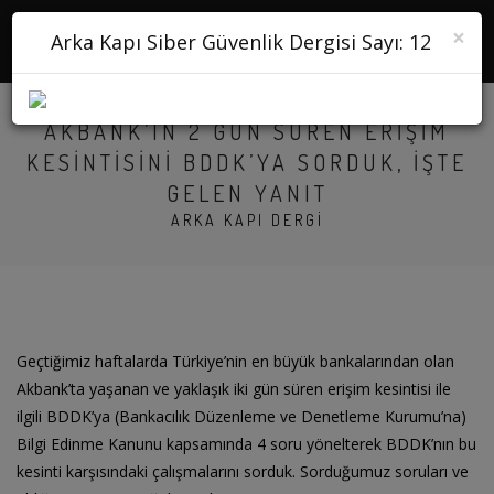
×
Arka Kapı Siber Güvenlik Dergisi Sayı: 12
AKBANK’IN 2 GÜN SÜREN ERIŞIM
KESINTISINI BDDK’YA SORDUK, IŞTE
GELEN YANIT
ARKA KAPI DERGI
Geçtiğimiz haftalarda Türkiye’nin en büyük bankalarından olan
Akbank’ta yaşanan ve yaklaşık iki gün süren erişim kesintisi ile
ilgili BDDK’ya (Bankacılık Düzenleme ve Denetleme Kurumu’na)
Bilgi Edinme Kanunu kapsamında 4 soru yönelterek BDDK’nın bu
kesinti karşısındaki çalışmalarını sorduk. Sorduğumuz soruları ve