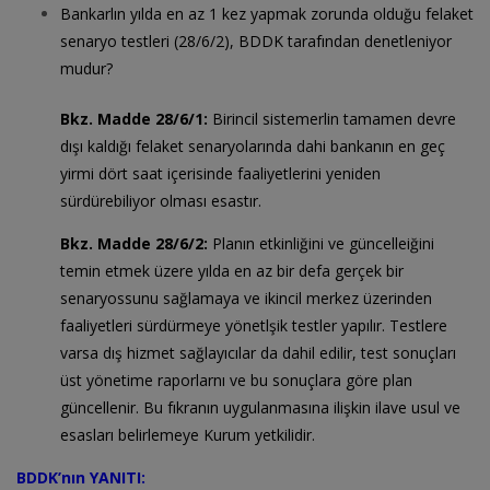
Bankarlın yılda en az 1 kez yapmak zorunda olduğu felaket
senaryo testleri (28/6/2), BDDK tarafından denetleniyor
mudur?
Bkz. Madde 28/6/1:
Birincil sistemerlin tamamen devre
dışı kaldığı felaket senaryolarında dahi bankanın en geç
yirmi dört saat içerisinde faaliyetlerini yeniden
sürdürebiliyor olması esastır.
Bkz. Madde 28/6/2:
Planın etkinliğini ve güncelleiğini
temin etmek üzere yılda en az bir defa gerçek bir
senaryossunu sağlamaya ve ikincil merkez üzerinden
faaliyetleri sürdürmeye yönetlşik testler yapılır. Testlere
varsa dış hizmet sağlayıcılar da dahil edilir, test sonuçları
üst yönetime raporlarnı ve bu sonuçlara göre plan
güncellenir. Bu fıkranın uygulanmasına ilişkin ilave usul ve
esasları belirlemeye Kurum yetkilidir.
BDDK’nın YANITI: