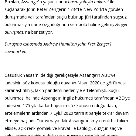
Bazıları, Assange’ın yaşadıklarını
basın yoluyla hakaret
ile
suçlanarak John Peter Zenger’in 1734’te New York’ta görülen
duruşmada vali tarafından suçlu bulunup jüri tarafından suçsuz
bulunmasıyla ifade özgürlüğünün sembolü haline gelmiş
Zenger
duruşması
’na benzetiyor.
Duruşma esnasında Andrew Hamilton John Pter Zenger’i
savunurken
Casusluk Yasası’nı deldiği gerekçesiyle Assange’ın ABD’ye
iadesinin söz konusu olduğu davanın Nisan 2020’de görülmesi
kararlaştırılmış, lakin pandemi nedeniyle ertelenmişti. Suçlu
bulunması halinde Assange’ın İngiliz hükumeti tarafından ABD’ye
iadesi ve 175 yıla kadar hapsinin söz konusu olduğu dava,
ertelemelerin ardından 7 Eylül 2020 tarihi itibariyle tekrar devam
etmeye başladı. Duruşmaya dair Assange’ın koyu renk bir takım
elbise, açık renk gömlek ve kravat ile katıldığı, düzgün saç ve
sakal tıraşına sahip olduğu ve duruşmayı cam bir bölmenin