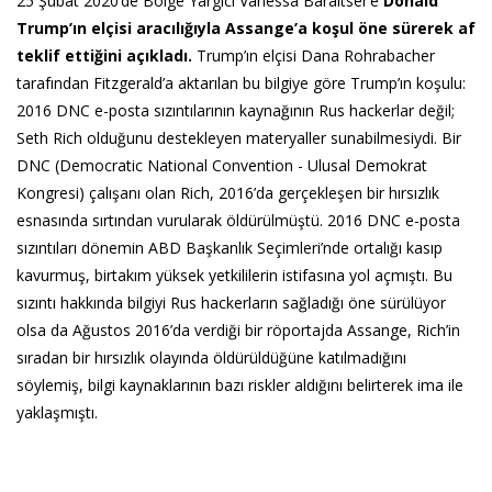
25 Şubat 2020’de Bölge Yargıcı Vanessa Baraitser’e
Donald
Trump’ın elçisi aracılığıyla Assange’a koşul öne sürerek af
teklif ettiğini açıkladı.
Trump’ın elçisi Dana Rohrabacher
tarafından Fitzgerald’a aktarılan bu bilgiye göre Trump’ın koşulu:
2016 DNC e-posta sızıntılarının kaynağının Rus hackerlar değil;
Seth Rich olduğunu destekleyen materyaller sunabilmesiydi. Bir
DNC (Democratic National Convention - Ulusal Demokrat
Kongresi) çalışanı olan Rich, 2016’da gerçekleşen bir hırsızlık
esnasında sırtından vurularak öldürülmüştü. 2016 DNC e-posta
sızıntıları dönemin ABD Başkanlık Seçimleri’nde ortalığı kasıp
kavurmuş, birtakım yüksek yetkililerin istifasına yol açmıştı. Bu
sızıntı hakkında bilgiyi Rus hackerların sağladığı öne sürülüyor
olsa da Ağustos 2016’da verdiği bir röportajda Assange, Rich’in
sıradan bir hırsızlık olayında öldürüldüğüne katılmadığını
söylemiş, bilgi kaynaklarının bazı riskler aldığını belirterek ima ile
yaklaşmıştı.