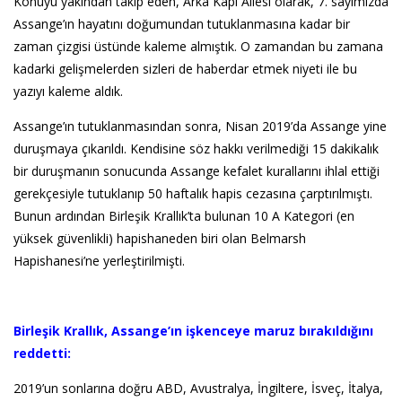
Konuyu yakından takip eden, Arka Kapı Ailesi olarak, 7. sayımızda
Assange’ın hayatını doğumundan tutuklanmasına kadar bir
zaman çizgisi üstünde kaleme almıştık. O zamandan bu zamana
kadarki gelişmelerden sizleri de haberdar etmek niyeti ile bu
yazıyı kaleme aldık.
Assange’ın tutuklanmasından sonra, Nisan 2019’da Assange yine
duruşmaya çıkarıldı. Kendisine söz hakkı verilmediği 15 dakikalık
bir duruşmanın sonucunda Assange kefalet kurallarını ihlal ettiği
gerekçesiyle tutuklanıp 50 haftalık hapis cezasına çarptırılmıştı.
Bunun ardından Birleşik Krallık’ta bulunan 10 A Kategori (en
yüksek güvenlikli) hapishaneden biri olan Belmarsh
Hapishanesi’ne yerleştirilmişti.
Birleşik Krallık, Assange’ın işkenceye maruz bırakıldığını
reddetti:
2019’un sonlarına doğru ABD, Avustralya, İngiltere, İsveç, İtalya,