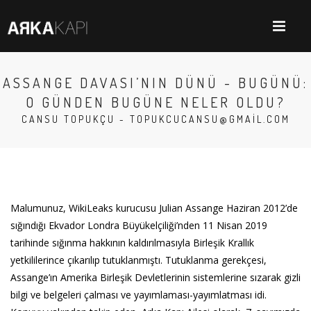
ASSANGE DAVASI’NIN DÜNÜ - BUGÜNÜ:
O GÜNDEN BUGÜNE NELER OLDU?
CANSU TOPUKÇU -
TOPUKCUCANSU@GMAIL.COM
Malumunuz, WikiLeaks kurucusu Julian Assange Haziran 2012’de
sığındığı Ekvador Londra Büyükelçiliği’nden 11 Nisan 2019
tarihinde sığınma hakkının kaldırılmasıyla Birleşik Krallık
yetkililerince çıkarılıp tutuklanmıştı. Tutuklanma gerekçesi,
Assange’ın Amerika Birleşik Devletlerinin sistemlerine sızarak gizli
bilgi ve belgeleri çalması ve yayımlaması-yayımlatması idi.