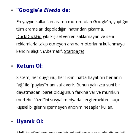
“Google’a
Elveda
de:
En yaygın kullanılan arama motoru olan Google’ın, yaptığın
tüm aramaları depoladığını hatrından çıkarma.
DuckDuckGo
gibi kişisel verileri saklamayan ve seni
reklamlarla takip etmeyen arama motorlarını kullanmaya
kendini alıştır. (Alternatif,
Startpage
)
Ketum Ol:
Sistem, her duygunu, her fikrini hatta hayatının her anını
“ağ” ile “paylaş”manı salık verir. Bunun yalnızca suni bir
dayatmadan ibaret olduğunun farkına var ve mümkün
mertebe “özel”ini sosyal medyada sergilemekten kaçın.
Kişisel bilgilerini içermeyen anonim hesaplar kullan.
Uyanık Ol:
Akıllı telefonların esasen bir gözetleme aracı olduğunu bil