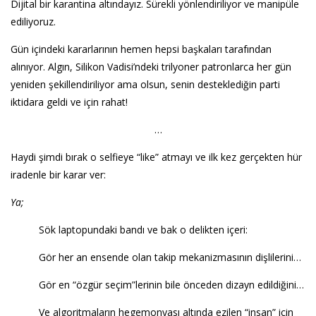
Dijital bir karantina altındayız. Sürekli yönlendiriliyor ve manipüle
ediliyoruz.
Gün içindeki kararlarının hemen hepsi başkaları tarafından
alınıyor. Algın, Silikon Vadisi’ndeki trilyoner patronlarca her gün
yeniden şekillendiriliyor ama olsun, senin desteklediğin parti
iktidara geldi ve için rahat!
…
Haydi şimdi bırak o selfieye “like” atmayı ve ilk kez gerçekten hür
iradenle bir karar ver:
Ya;
Sök laptopundaki bandı ve bak o delikten içeri:
Gör her an ensende olan takip mekanizmasının dişlilerini…
Gör en “özgür seçim”lerinin bile önceden dizayn edildiğini…
Ve algoritmaların hegemonyası altında ezilen “insan” için