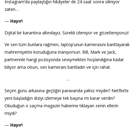
Instagram’da paylaştığın hikâyeler de 24 saat sonra siliniyor
zaten…
—
Hayır!
Dijital bir karantina altındayız. Sürekli izleniyor ve gözetleniyoruz!
Ve sen tüm bunlara rağmen, laptop’unun kamerasını bantlayarak
mahremiyetini koruduğuna inanıyorsun. Bill, Mark ve Jack,
partnerinle hangi pozisyonda sevişmekten hoşlandığına kadar
biliyor ama olsun, sen kameranı bantladın ve için rahat.
…
Seçim günü arkasına geçtiğin paravanda yalnız mıydın? Netflix’te
yeni başladığın diziyi izlemeye tek başına mı karar verdin?
Okuduğun o saçma magazin haberine tıklayan senin ellerin
miydi?
—
Hayır!