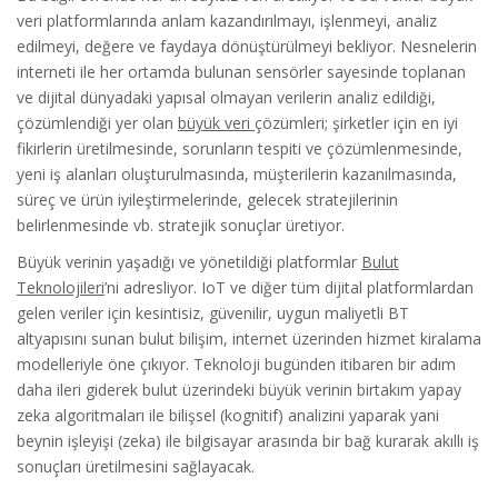
veri platformlarında anlam kazandırılmayı, işlenmeyi, analiz
edilmeyi, değere ve faydaya dönüştürülmeyi bekliyor. Nesnelerin
interneti ile her ortamda bulunan sensörler sayesinde toplanan
ve dijital dünyadaki yapısal olmayan verilerin analiz edildiği,
çözümlendiği yer olan
büyük veri
çözümleri; şirketler için en iyi
fikirlerin üretilmesinde, sorunların tespiti ve çözümlenmesinde,
yeni iş alanları oluşturulmasında, müşterilerin kazanılmasında,
süreç ve ürün iyileştirmelerinde, gelecek stratejilerinin
belirlenmesinde vb. stratejik sonuçlar üretiyor.
Büyük verinin yaşadığı ve yönetildiği platformlar
Bulut
Teknolojileri
’ni adresliyor. IoT ve diğer tüm dijital platformlardan
gelen veriler için kesintisiz, güvenilir, uygun maliyetli BT
altyapısını sunan bulut bilişim, internet üzerinden hizmet kiralama
modelleriyle öne çıkıyor. Teknoloji bugünden itibaren bir adım
daha ileri giderek bulut üzerindeki büyük verinin birtakım yapay
zeka algoritmaları ile bilişsel (kognitif) analizini yaparak yani
beynin işleyişi (zeka) ile bilgisayar arasında bir bağ kurarak akıllı iş
sonuçları üretilmesini sağlayacak.