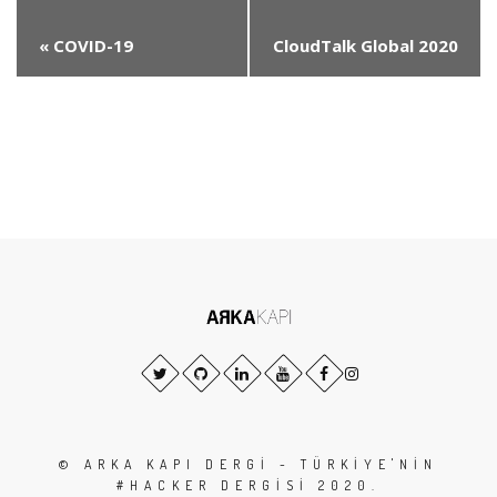
«
COVID-19
CloudTalk Global 2020
Pandemisinde Dikkat
»
Edilmesi Gereken
Siber Güvenlik
Başlıkları
© ARKA KAPI DERGI - TÜRKIYE'NIN
#HACKER DERGISI 2020.