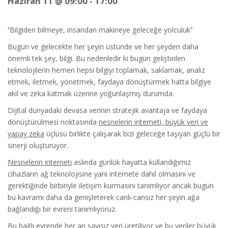
Haziran 11 @ 09:00
-
17:00
‘’Bilgiden bilmeye, insandan makineye geleceğe yolculuk’’
Bugün ve gelecekte her şeyin üstünde ve her şeyden daha
önemli tek şey, bilgi. Bu nedenledir ki bugün geliştirilen
teknolojilerin hemen hepsi bilgiyi toplamak, saklamak, analiz
etmek, iletmek, yönetmek, faydaya dönüştürmek hatta bilgiye
akıl ve zeka katmak üzerine yoğunlaşmış durumda.
Dijital dünyadaki devasa verinin stratejik avantaja ve faydaya
dönüştürülmesi noktasında
nesnelerin interneti, büyük veri ve
yapay zeka
üçlüsü birlikte çalışarak bizi geleceğe taşıyan güçlü bir
sinerji oluşturuyor.
Nesnelerin interneti
aslında günlük hayatta kullandığımız
cihazların ağ teknolojisine yani internete dahil olmasını ve
gerektiğinde birbiriyle iletişim kurmasını tanımlıyor ancak bugün
bu kavramı daha da genişleterek canlı-cansız her şeyin ağa
bağlandığı bir evreni tanımlıyoruz.
Bu bağlı evrende her an sayısız veri üretiliyor ve bu veriler büyük