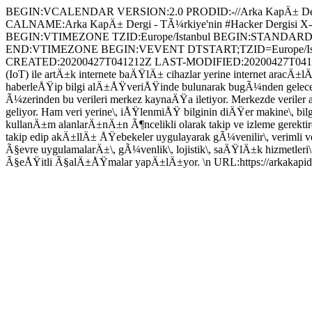
BEGIN:VCALENDAR VERSION:2.0 PRODID:-//Arka KapÄ± Der
CALNAME:Arka KapÄ± Dergi - TÃ¼rkiye'nin #Hacker Dergisi X-O
BEGIN:VTIMEZONE TZID:Europe/Istanbul BEGIN:STANDA
END:VTIMEZONE BEGIN:VEVENT DTSTART;TZID=Europe/Istan
CREATED:20200427T041212Z LAST-MODIFIED:20200427T041212Z
(IoT) ile artÄ±k internete baÄŸlÄ± cihazlar yerine internet arac
haberleÅŸip bilgi alÄ±ÅŸveriÅŸinde bulunarak bugÃ¼nden geleceÄŸi
Ã¼zerinden bu verileri merkez kaynaÄŸa iletiyor. Merkezde verile
geliyor. Ham veri yerine\, iÅŸlenmiÅŸ bilginin diÄŸer makine\, bil
kullanÄ±m alanlarÄ±nÄ±n Ã¶ncelikli olarak takip ve izleme ger
takip edip akÄ±llÄ± ÅŸebekeler uygulayarak gÃ¼venilir\, verimli v
Ã§evre uygulamalarÄ±\, gÃ¼venlik\, lojistik\, saÄŸlÄ±k hizmetleri\,
Ã§eÅŸitli Ã§alÄ±ÅŸmalar yapÄ±lÄ±yor. \n URL:https://arkaka