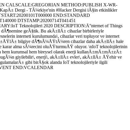
 v1.0//EN CALSCALE:GREGORIAN METHOD:PUBLISH X-WR-
 Dergi - TÃ¼rkiye'nin #Hacker Dergisi iÃ§in etkinlikler
TSTART:20200101T000000 END:STANDARD
1T140000 DTSTAMP:20200714T041451
IoT Teknolojileri 2020 DESCRIPTION:Ä°nternet of Things
dÃ¶nemine geÃ§tik. Bu akÄ±llÄ± cihazlar birbirleriyle
in interneti kurulumunda\, cihazlar veri topluyor ve internet
ullanÄ±ÅŸlÄ± bilgiye dÃ¶nÃ¼ÅŸtÃ¼ren cihazlar daha akÄ±llÄ± hale
ve karar alma sÃ¼recini oluÅŸturmuÅŸ oluyor. \nIoT teknolojilerinin
in hem kurumsal hem bireysel olarak enerji kullanÄ±mÄ±mÄ±zÄ±
gÃ¼n giyilebilir\, enerji\, akÄ±llÄ± evler\, akÄ±llÄ± ÅŸehir ve
lamalarÄ± gibi birÃ§ok alanda IoT teknolojileriyle ilgili
 END:VEVENT END:VCALENDAR