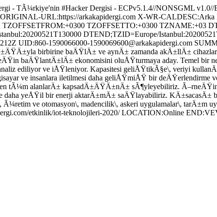
gi - TÃ¼rkiye'nin #Hacker Dergisi - ECPv5.1.4//NONSGML
RIGINAL-URL:https://arkakapidergi.com X-WR-CALDESC:Arka KapÄ±
RD TZOFFSETFROM:+0300 TZOFFSETTO:+0300 TZNAME:+03 D
bul:20200521T130000 DTEND;TZID=Europe/Istanbul:2020052
 UID:860-1590066000-1590069600@arkakapidergi.com SUMMARY:
Ä±lÄ±ÄŸÄ±yla birbirine baÄŸlÄ± ve aynÄ± zamanda akÄ±llÄ± cihazlar 
n baÄŸlantÄ±lÄ± ekonomisini oluÅŸturmaya aday. Temel bir nesneler
r analiz ediliyor ve iÅŸleniyor. Kapasitesi geliÅŸtikÃ§e\, veriyi k
gisayar ve insanlara iletilmesi daha geliÅŸmiÅŸ bir deÄŸerlendirme 
ektiren tÃ¼m alanlarÄ± kapsadÄ±ÄŸÄ±nÄ± sÃ¶yleyebiliriz. Ã–rneÄŸ
e daha yeÅŸil bir enerji aktarÄ±mÄ± saÄŸlayabiliriz. KÄ±sacasÄ± bu
 Ã¼retim ve otomasyon\, madencilik\, askeri uygulamalar\, tarÄ±m uygu
pidergi.com/etkinlik/iot-teknolojileri-2020/ LOCATION:Online