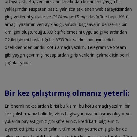
ortaya çıktı. Bu, veri hırsızları tarafından kullanılan yaygın bir
yaklaşımdır. Nispeten basit, yalnızca etkilenen web tarayıcısından
giriş verilerini yakalar ve
C:\Windows\Temp
klasörüne taşır. Kötü
amaçlı yazılımın veri ayıkladığı, virüslü bilgisayarın benzersiz bir
kimliğini oluşturduğu, XOR şifrelemesini uyguladığı ve ardından
C2 iletişimini başlattığı bir AZORult saldırısının ayırt edici
özelliklerinden biridir. Kötü amaçlı yazılım, Telegram ve Steam
gibi yaygın çevrimiçi hesaplardan giriş verilerini çalmak için belirli
çağrılar yapar.
Bir kez çalıştırmış olmanız yeterli:
En önemli noktalardan birisi bu kısım, bu kötü amaçlı yazılımı bir
kez çalıştırmanız halinde, virüs bilgisayarınıza bulaşmış oluyor ve
yukarda paylaştığımız gibi şifreleriniz, kredi kartı bilgileriniz,
ziyaret ettiğiniz siteler çalınır, tüm bunlar yetmezmiş gibi bir de
bilgisayarınızda gizli bir uzaktan erişim kullanıcısı oluşturulur. Tüm