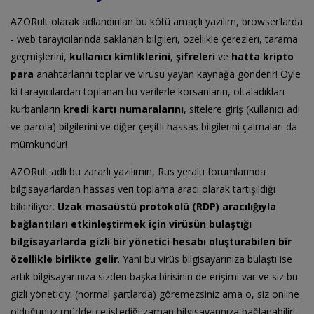
AZORult olarak adlandırılan bu kötü amaçlı yazılım, browser’larda
- web tarayıcılarında saklanan bilgileri, özellikle çerezleri, tarama
geçmişlerini,
kullanıcı kimliklerini
,
şifreleri
ve
hatta kripto
para
anahtarlarını toplar ve virüsü yayan kaynağa gönderir! Öyle
ki tarayıcılardan toplanan bu verilerle korsanların, oltaladıkları
kurbanların
kredi kartı numaralarını
, sitelere giriş (kullanıcı adı
ve parola) bilgilerini ve diğer çeşitli hassas bilgilerini çalmaları da
mümkündür!
AZORult adlı bu zararlı yazılımın, Rus yeraltı forumlarında
bilgisayarlardan hassas veri toplama aracı olarak tartışıldığı
bildiriliyor.
Uzak masaüstü protokolü (RDP) aracılığıyla
bağlantıları etkinleştirmek için virüsün bulaştığı
bilgisayarlarda gizli bir yönetici hesabı oluşturabilen bir
özellikle birlikte gelir
. Yani bu virüs bilgisayarınıza bulaştı ise
artık bilgisayarınıza sizden başka birisinin de erişimi var ve siz bu
gizli yöneticiyi (normal şartlarda) göremezsiniz ama o, siz online
olduğunuz müddetçe istediği zaman bilgisayarınıza bağlanabilir!