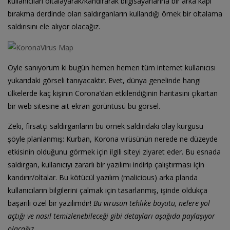
kullanıcıları oltalayarak/kandırarak bilgisayarlarına bir arka kapı
bırakma derdinde olan saldırganların kullandığı örnek bir oltalama
saldırısını ele alıyor olacağız.
Öyle sanıyorum ki bugün hemen hemen tüm internet kullanıcısı
yukarıdaki görseli tanıyacaktır. Evet, dünya genelinde hangi
ülkelerde kaç kişinin Corona’dan etkilendiğinin haritasını çıkartan
bir web sitesine ait ekran görüntüsü bu görsel.
Zeki, fırsatçı saldırganların bu örnek saldırıdaki olay kurgusu
şöyle planlanmış: Kurban, Korona virüsünün nerede ne düzeyde
etkisinin olduğunu görmek için ilgili siteyi ziyaret eder. Bu esnada
saldırgan, kullanıcıyı zararlı bir yazılımı indirip çalıştırması için
kandırır/oltalar. Bu kötücül yazılım (malicious) arka planda
kullanıcıların bilgilerini çalmak için tasarlanmış, işinde oldukça
başarılı özel bir yazılımdır!
Bu virüsün tehlike boyutu, nelere yol
açtığı ve nasıl temizlenebileceği gibi detayları aşağıda paylaşıyor
olacağız.