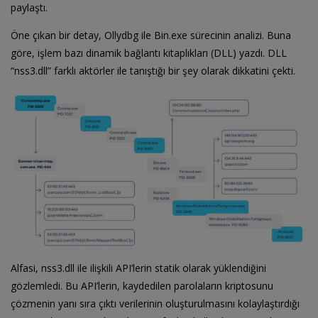
paylaştı.
Öne çıkan bir detay, Ollydbg ile Bin.exe sürecinin analizi. Buna
göre, işlem bazı dinamik bağlantı kitaplıkları (DLL) yazdı. DLL
“nss3.dll” farklı aktörler ile tanıştığı bir şey olarak dikkatini çekti.
Alfasi, nss3.dll ile ilişkili API’lerin statik olarak yüklendiğini
gözlemledi. Bu API’lerin, kaydedilen parolaların kriptosunu
çözmenin yanı sıra çıktı verilerinin oluşturulmasını kolaylaştırdığı