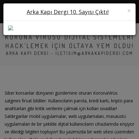
×
Arka Kapı Dergi 10. Sayısı Çıktı!
KORONA VIRÜSÜ DIJITAL SISTEMLERI
HACK’LEMEK IÇIN OLTAYA YEM OLDU!
ARKA KAPI DERGI -
ILETISIM@ARKAKAPIDERGI.COM
Siber korsanlar dünyanın gündemine oturan KoronaVirüs
salgınını fırsat bildiler: Kullanıcıların parola, kredi kartı, kripto para
anahtarları gibi kritik verilerini çalmak için kolları sıvadılar!
Saldırganlar mobil uygulamalar, web uygulamaları, masaüstü
uygulamaları ile bir şekilde dijital kullanıcıların cihazlarında erişiyor
ve dilediği bilgileri topluyor! Bu yazımızda bir web sitesi üzerinden