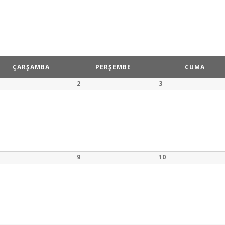
ÇARŞAMBA
PERŞEMBE
CUMA
2
3
9
10