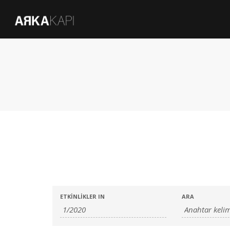
ETKINLIKLER IN
ARA
Etkinlikler
Etkinlikler
Search