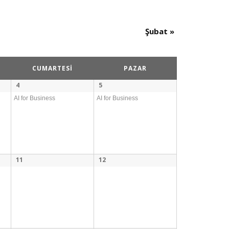
Views
Navigation
Şubat
»
CUMARTESI
PAZAR
4
5
AI for Business
AI for Business
11
12