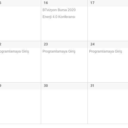
5
16
17
BTvizyon Bursa 2020
Enerji 4.0 Konferansı
2
23
24
ogramlamaya Giriş
Programlamaya Giriş
Programlamaya Giriş
9
30
31