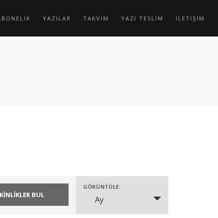
ABONELİK
YAZILAR
TAKVİM
YAZI TESLİM
İLETİŞİM
GÖRÜNTÜLE:
Ay
Etkinlik