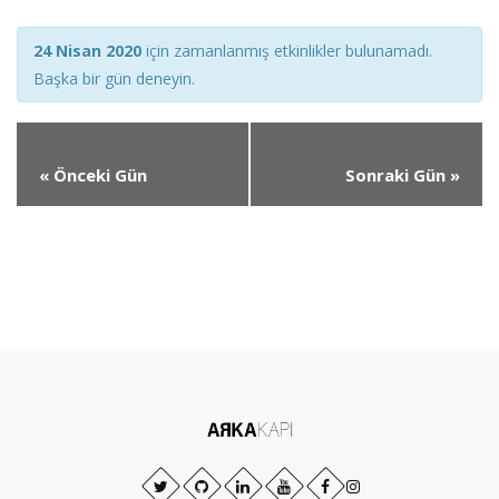
Views
Views
24 Nisan 2020
için zamanlanmış etkinlikler bulunamadı.
Navigation
Navigation
Başka bir gün deneyin.
«
Önceki Gün
Sonraki Gün
»