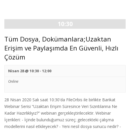
Views
Views
Navigation
Navigation
10:30
Tüm Dosya, Dokümanlara;Uzaktan
Erişim ve Paylaşımda En Güvenli, Hızlı
Çözüm
Nisan 28 @ 10:30
-
12:00
Online
28 Nisan 2020 Salı saat 10:30'da FileOrbis ile birlikte Barikat
Webinar Serisi “Uzaktan Erişim Süresince Veri Sızıntılarına Ne
Kadar Hazırlıklıyız?” webinarı gerçekleştirilecektir. Webinar
İçerikleri: - İçinde bulunduğumuz süreç; gelecekteki çalışma
modellerini nasıl etkileyecek? - Yeni nesil dosya sunucu nedir? -