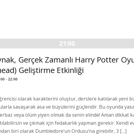
21:00
ynak, Gerçek Zamanlı Harry Potter Oy
ead) Geliştirme Etkinliği
:00
-
22:00
encisi olarak karakterini oluştur, derslere katılarak yeni b
ularla savaşarak asa ve büyülerini güçlendir. Bu oyunda yas
erbaz veya ölüm yiyen olmak da senin elinde! Aman dikkat ka
ılabilirsin ve çıkmak için fedakarlık yapman gerekir. Kendi e
dan biri olarak Dumbledore’un Ordusu’na girebilir, 3 […]