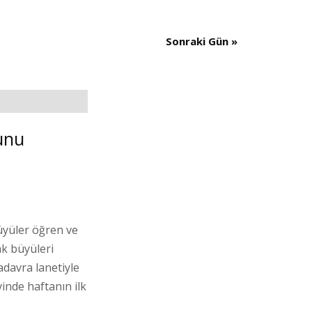
Views
Navigation
Sonraki Gün
»
unu
üyüler öğren ve
ak büyüleri
davra lanetiyle
vinde haftanın ilk