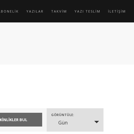
ABONELİK
YAZILAR
TAKVİM
YAZI TESLİM
İLETİŞİM
GÖRÜNTÜLE:
Gün
Etkinlik