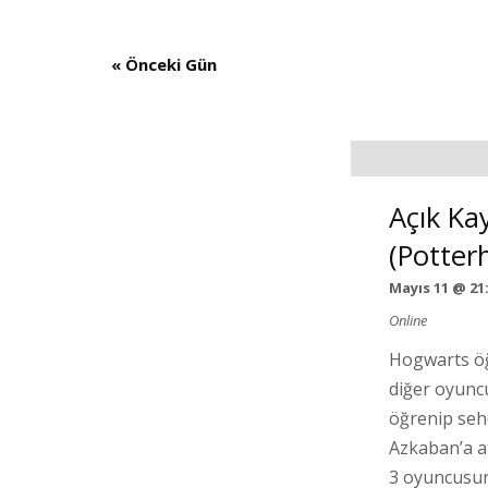
Search
and
«
Önceki Gün
Views
Navigation
Açık Ka
(Potterh
Mayıs 11 @ 21
Online
Hogwarts öğr
diğer oyunc
öğrenip seh
Azkaban’a at
3 oyuncusun