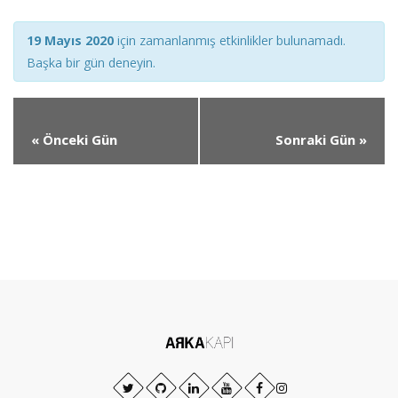
Views
Views
19 Mayıs 2020
için zamanlanmış etkinlikler bulunamadı.
Navigation
Navigation
Başka bir gün deneyin.
«
Önceki Gün
Sonraki Gün
»