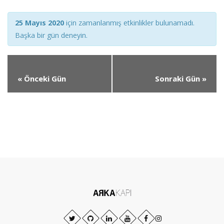
Views
Views
25 Mayıs 2020
için zamanlanmış etkinlikler bulunamadı.
Navigation
Navigation
Başka bir gün deneyin.
«
Önceki Gün
Sonraki Gün
»