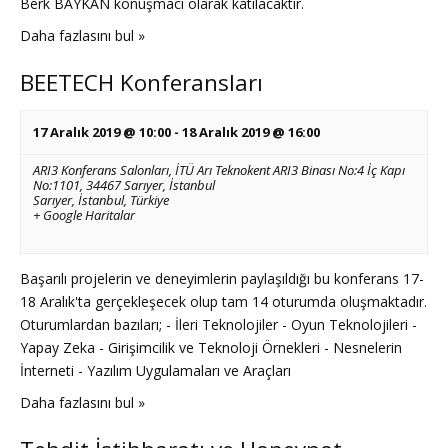
Berk BAYKAN konuşmacı olarak katılacaktır.
Daha fazlasını bul »
BEETECH Konferansları
17 Aralık 2019 @ 10:00
-
18 Aralık 2019 @ 16:00
ARI3 Konferans Salonları,
İTÜ Arı Teknokent ARI3 Binası No:4 İç Kapı
No:1101, 34467 Sarıyer, İstanbul
Sarıyer, İstanbul
,
Türkiye
+ Google Haritalar
Başarılı projelerin ve deneyimlerin paylaşıldığı bu konferans 17-
18 Aralık'ta gerçekleşecek olup tam 14 oturumda oluşmaktadır.
Oturumlardan bazıları; - İleri Teknolojiler - Oyun Teknolojileri -
Yapay Zeka - Girişimcilik ve Teknoloji Örnekleri - Nesnelerin
İnterneti - Yazılım Uygulamaları ve Araçları
Daha fazlasını bul »