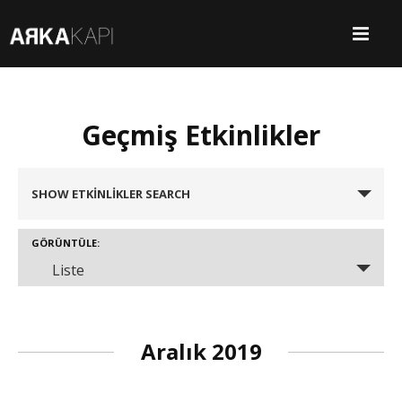
Geçmiş Etkinlikler
Etkinlikler
SHOW ETKINLIKLER SEARCH
Search
GÖRÜNTÜLE:
and
Etkinlik
Liste
Views
Views
Navigation
Navigation
Aralık 2019