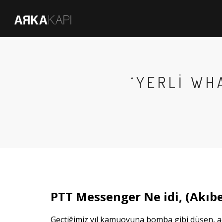
‘YERLI WH
PTT Messenger Ne idi, (Akıbe
Geçtiğimiz yıl kamuoyuna bomba gibi düşen, ad