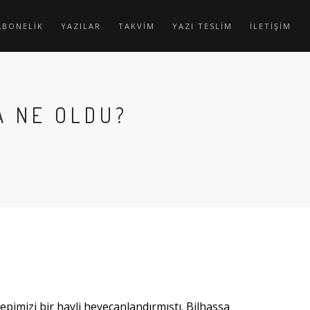
ABONELİK
YAZILAR
TAKVİM
YAZI TESLİM
İLETİŞİM
A NE OLDU?
imizi bir hayli heyecanlandırmıştı. Bilhassa