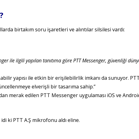
?
arda birtakım soru işaretleri ve alıntılar silsilesi vardı:
nger ile ilgili yapılan tanıtıma göre PTT Messenger, güvenliği dün
ilir yapısı ile etkin bir erişilebilirlik imkanı da sunuyor.
 güncellenmeye elverişli bir tasarıma sahip.”
ından merak edilen PTT Messenger uygulaması iOS ve Android
e idi ki PTT A.Ş mikrofonu aldı eline.