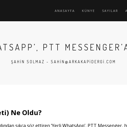
ANASAYFA
KÜNYE
SAYILAR
ATSAPP’, PTT MESSENGER’
ŞAHIN SOLMAZ -
SAHIN@ARKAKAPIDERGI.COM
ti) Ne Oldu?
ından sıkça söz ettiren ‘Yerli WhatsApp’, PTT Messenger, hep