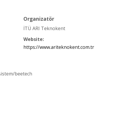
Organizatör
İTÜ ARI Teknokent
Website:
https://www.ariteknokent.com.tr
sistem/beetech