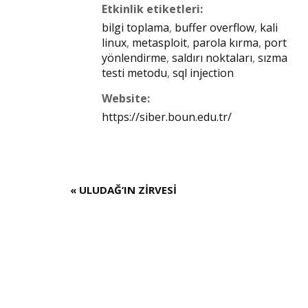
Etkinlik etiketleri:
bilgi toplama
,
buffer overflow
,
kali
linux
,
metasploit
,
parola kırma
,
port
yönlendirme
,
saldırı noktaları
,
sızma
testi metodu
,
sql injection
Website:
https://siber.boun.edu.tr/
«
ULUDAĞ’IN ZİRVESİ