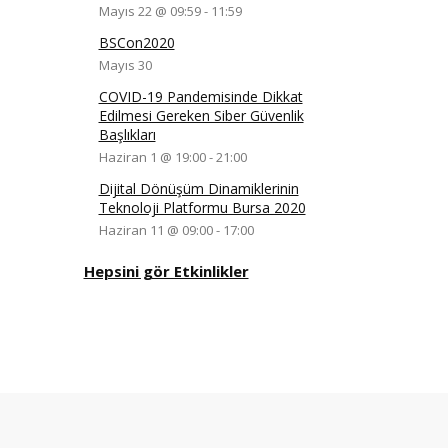
Mayıs 22 @ 09:59
-
11:59
BSCon2020
Mayıs 30
COVID-19 Pandemisinde Dikkat
Edilmesi Gereken Siber Güvenlik
Başlıkları
Haziran 1 @ 19:00
-
21:00
Dijital Dönüşüm Dinamiklerinin
Teknoloji Platformu Bursa 2020
Haziran 11 @ 09:00
-
17:00
Hepsini gör Etkinlikler