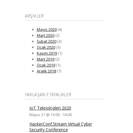
ARŞIVLER
Mayıs 2020
(4)
Mart 2020
(2)
Şubat 2020
(3)
Ocak 2020
(3)
Kasım 2019
(1)
Mart 2019
(2)
Ocak 2019
(1)
Aralık 2018
(7)
YAKLAŞAN ETKINLIKLER
IoT Teknolojileri 2020
Mayıs 21 @ 13:00
-
14:00
HackerConf.Stream Virtual Cyber
Security Conference