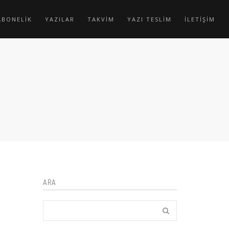
ABONELİK
YAZILAR
TAKVİM
YAZI TESLİM
İLETİŞİM
ARA