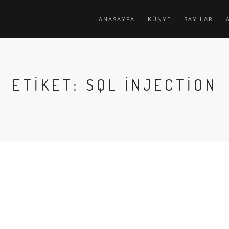
ANASAYFA
KÜNYE
SAYILAR
ETIKET: SQL INJECTION