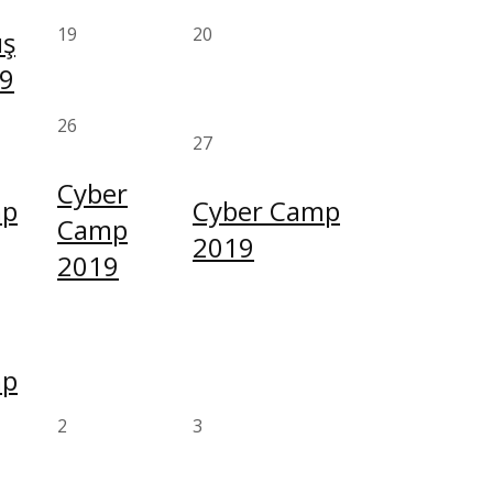
19
20
ış
9
26
27
Cyber
mp
Cyber Camp
Camp
2019
2019
mp
2
3
z