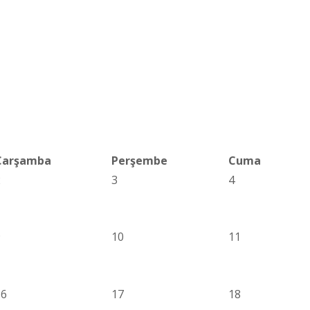
Çarşamba
Perşembe
Cuma
2
3
4
9
10
11
16
17
18