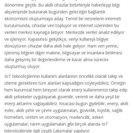
dönemine geçtik. Bu akıllı cihazlar birbirleriyle haberleşip bilgi
alışverişinde bulunarak bugünden geleceğin bağlantılı
ekonomisini oluşturmaya aday. Temel bir nesnelerin interneti
kurulumunda, cihazlar veri topluyor ve internet üzerinden bu
verileri merkez kaynağa iletiyor. Merkezde veriler analiz ediliyor
ve işleniyor. Kapasitesi geliştikçe, veriyi kullanışlı bilgiye
dönüştüren cihazlar daha akıllı hale geliyor. Ham veri yerine,
işlenmiş bilginin diğer makine, bilgisayar ve insanlara iletilmesi
daha gelişmiş bir değerlendirme ve karar alma sürecini
oluşturmuş oluyor.
IoT teknolojilerinin kullanım alanlarının öncelikli olarak takip ve
izleme gerektiren tüm alanları kapsadığını söyleyebiliriz. Örneğin
hem kurumsal hem bireysel olarak enerji kullanımımızı takip edip
akıllı şebekeler uygulayarak güvenilir, verimli ve daha yeşil bir
enerji aktarımı sağlayabiliriz. Kısacası bugün giyilebilir, enerji, akıllı
evler, akıllı şehir ve çevre uygulamaları, güvenlik, lojistik, sağlık
hizmetleri, üretim ve otomasyon, madencilik, askeri
uygulamalar, tarım uygulamaları gibi birçok alanda IoT
teknolojileriyle ilgili çeşitli çalışmalar yapılıyor.