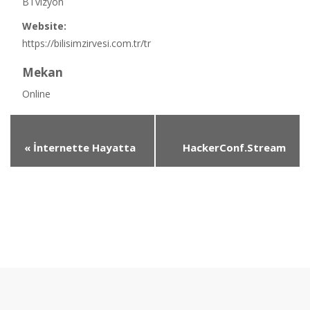
BTvizyon
Website:
https://bilisimzirvesi.com.tr/tr
Mekan
Online
«
İnternette Hayatta
HackerConf.Stream
Kalmak
Virtual Cyber Security
Conference
»