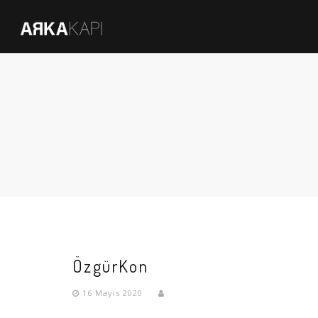
ÖzgürKon
16 Mayıs 2020