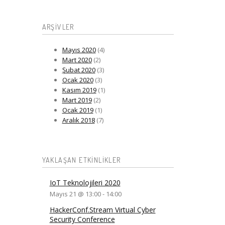
ARŞIVLER
Mayıs 2020
(4)
Mart 2020
(2)
Şubat 2020
(3)
Ocak 2020
(3)
Kasım 2019
(1)
Mart 2019
(2)
Ocak 2019
(1)
Aralık 2018
(7)
YAKLAŞAN ETKINLIKLER
IoT Teknolojileri 2020
Mayıs 21 @ 13:00
-
14:00
HackerConf.Stream Virtual Cyber
Security Conference