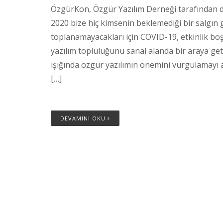
ÖzgürKon, Özgür Yazılım Derneği tarafından dü
2020 bize hiç kimsenin beklemediği bir salgın ge
toplanamayacakları için COVID-19, etkinlik b
yazılım topluluğunu sanal alanda bir araya ge
ışığında özgür yazılımın önemini vurgulamayı 
[…]
DEVAMINI OKU