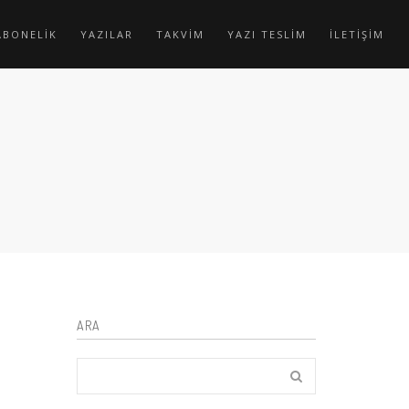
ABONELİK
YAZILAR
TAKVİM
YAZI TESLİM
İLETİŞİM
ARA