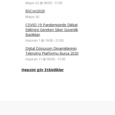
Mayıs 22 @ 09:59
-
11:59
BSCon2020
Mayıs 30
COVID-19 Pandemisinde Dikkat
Edilmesi Gereken Siber Güvenlik
Başlıkları
Haziran 1 @ 19:00
-
21:00
Dijital Dönüşüm Dinamiklerinin
Teknoloji Platformu Bursa 2020
Haziran 11 @ 09:00
-
17:00
Hepsini gör Etkinlikler